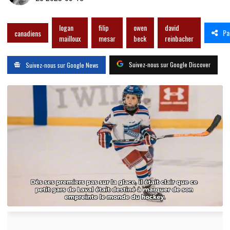
logan
filip
owen
david
Pa
canadiens
mailloux
mesar
beck
reinbacher
Suivez-nous sur Google Discover
Suivez-nous sur Google News