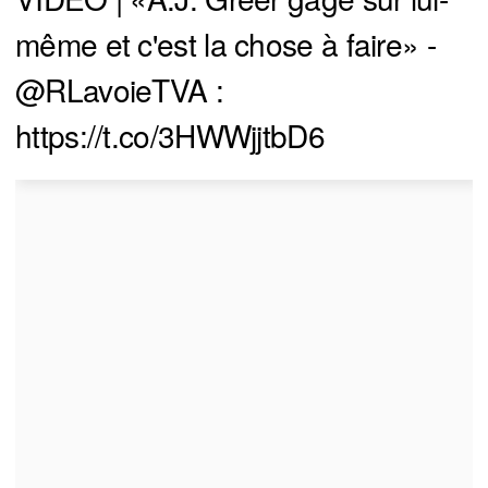
même et c'est la chose à faire» -
@RLavoieTVA
:
https://t.co/3HWWjjtbD6