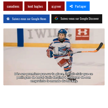
Partager
canadiens
kent hughes
aj greer
Suivez-nous sur Google Discover
Suivez-nous sur Google News