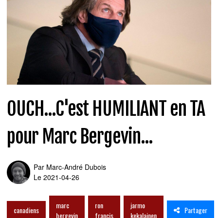
OUCH...C'est HUMILIANT en TA
pour Marc Bergevin...
Par
Marc-André Dubois
Le 2021-04-26
marc
ron
jarmo
Partager
canadiens
bergevin
francis
kekalainen