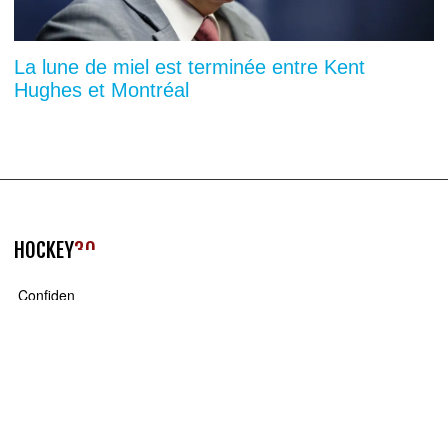
La lune de miel est terminée entre Kent
Hughes et Montréal
HOCKEY
30
Confidentialité
You can close this ad in 5 seconds
Termes et conditions
Contact
QUI
SOMMES NOUS