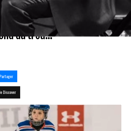
nd du trou...
Partager
le Discover