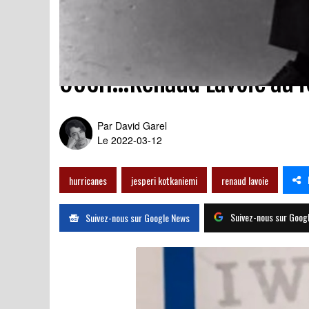
OUCH...Renaud Lavoie au fo
Par
David Garel
Le 2022-03-12
hurricanes
jesperi kotkaniemi
renaud lavoie
Suivez-nous sur Goog
Suivez-nous sur Google News