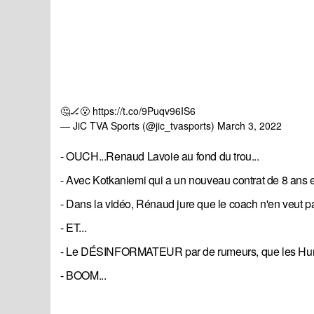
🤔🏒😮
https://t.co/9Puqv96IS6
— JiC TVA Sports (@jic_tvasports)
March 3, 2022
- OUCH...Renaud Lavoie au fond du trou...
- Avec Kotkaniemi qui a un nouveau contrat de 8 ans e
- Dans la vidéo, Rénaud jure que le coach n'en veut pa
- ET...
- Le DÉSINFORMATEUR par de rumeurs, que les Hurric
- BOOM...