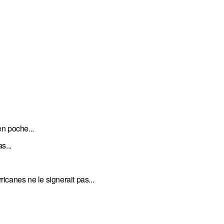
n poche...
s...
anes ne le signerait pas...