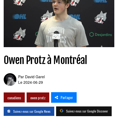
Owen Protz à Montréal
Par
David Garel
Le 2024-06-29
Partager
canadiens
owen protz
Suivez-nous sur Google Discover
Suivez-nous sur Google News