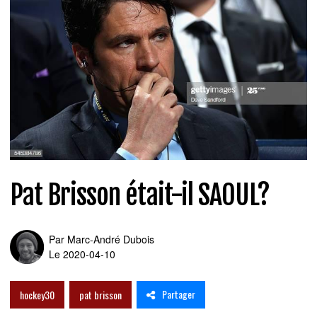
Pat Brisson était-il SAOUL?
Par
Marc-André Dubois
Le 2020-04-10
Partager
hockey30
pat brisson