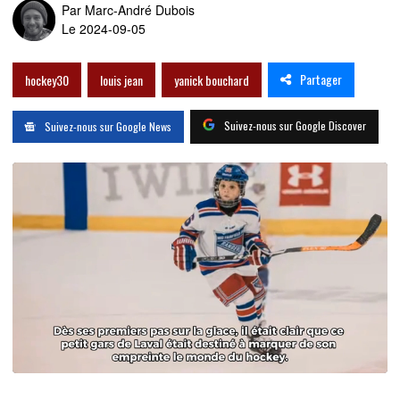
Par
Marc-André Dubois
Le 2024-09-05
Partager
hockey30
louis jean
yanick bouchard
Suivez-nous sur Google Discover
Suivez-nous sur Google News