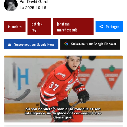
Par
David Garel
Le 2025-10-16
patrick
jonathan
Partager
islanders
roy
marchessault
Suivez-nous sur Google Discover
Suivez-nous sur Google News