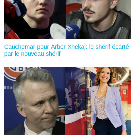
Cauchemar pour Arber Xhekaj: le shérif écarté
par le nouveau shérif