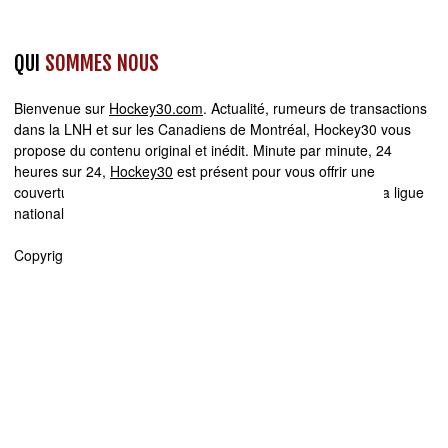
QUI
SOMMES NOUS
Bienvenue sur
Hockey30.com
. Actualité, rumeurs de transactions
dans la LNH et sur les Canadiens de Montréal, Hockey30 vous
propose du contenu original et inédit. Minute par minute, 24
heures sur 24,
Hockey30
est présent pour vous offrir une
couverture quotidienne des Canadiens de Montréal et de la ligue
nationale de hockey.
Copyright © 2008 - 2026 Hockey30
You can close this ad in 5 seconds
EDITEUR
Hockey30.com se spécialise dans la production et la diffusion de
sites web d'actualité. Chez Hockey30.com, nous écrivons,
produisons et réalisons les projets médiatiques de A à Z.