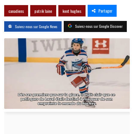
Partager
canadiens
patrik laine
kent hughes
Suivez-nous sur Google Discover
Suivez-nous sur Google News