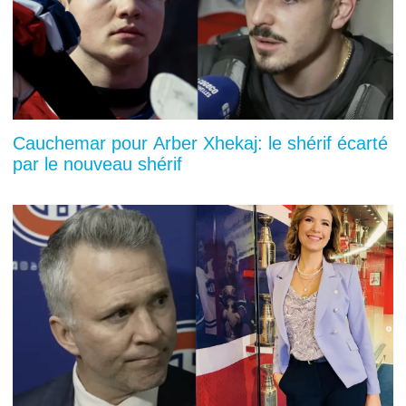
Cauchemar pour Arber Xhekaj: le shérif écarté
par le nouveau shérif