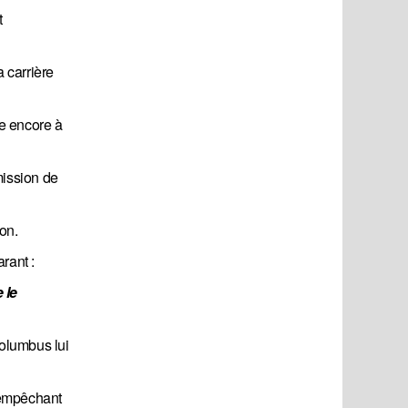
t
a carrière
ne encore à
mission de
on.
rant :
le 
Columbus lui
l'empêchant