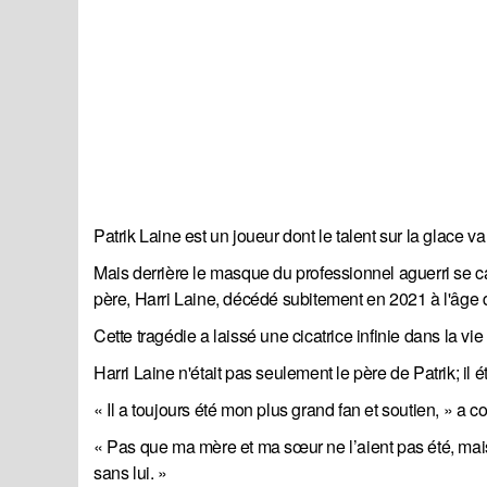
Patrik Laine est un joueur dont le talent sur la glace v
Mais derrière le masque du professionnel aguerri se 
père, Harri Laine, décédé subitement en 2021 à l'âge 
Cette tragédie a laissé une cicatrice infinie dans la vi
Harri Laine n'était pas seulement le père de Patrik; il é
« Il a toujours été mon plus grand fan et soutien, » a co
« Pas que ma mère et ma sœur ne l’aient pas été, mais l
sans lui. »