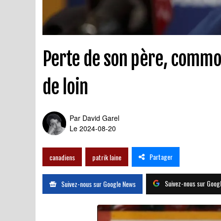
Perte de son père, commot
de loin
Par
David Garel
Le 2024-08-20
Partager
canadiens
patrik laine
Suivez-nous sur Goog
Suivez-nous sur Google News