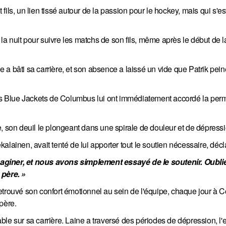
t fils, un lien tissé autour de la passion pour le hockey, mais qui s'es
 la nuit pour suivre les matchs de son fils, même après le début de l
ne a bâti sa carrière, et son absence a laissé un vide que Patrik pei
les Blue Jackets de Columbus lui ont immédiatement accordé la per
, son deuil le plongeant dans une spirale de douleur et de dépressi
lainen, avait tenté de lui apporter tout le soutien nécessaire, décla
aginer, et nous avons simplement essayé de le soutenir. Oublie 
 père. »
etrouvé son confort émotionnel au sein de l'équipe, chaque jour à 
père.
ble sur sa carrière. Laine a traversé des périodes de dépression, 