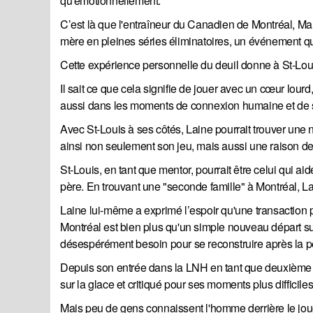
qu'émotionnellement.
C’est là que l'entraîneur du Canadien de Montréal, Mart
mère en pleines séries éliminatoires, un événement q
Cette expérience personnelle du deuil donne à St-Lou
Il sait ce que cela signifie de jouer avec un cœur lour
aussi dans les moments de connexion humaine et de 
Avec St-Louis à ses côtés, Laine pourrait trouver une 
ainsi non seulement son jeu, mais aussi une raison de
St-Louis, en tant que mentor, pourrait être celui qui ai
père. En trouvant une "seconde famille" à Montréal, La
Laine lui-même a exprimé l’espoir qu'une transaction pou
Montréal est bien plus qu'un simple nouveau départ sur 
désespérément besoin pour se reconstruire après la p
Depuis son entrée dans la LNH en tant que deuxième ch
sur la glace et critiqué pour ses moments plus difficiles
Mais peu de gens connaissent l'homme derrière le jou