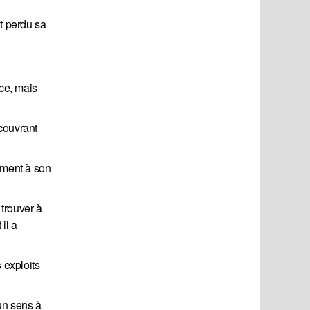
nt perdu sa
ace, mais
écouvrant
tement à son
 trouver à
il a
 exploits
un sens à