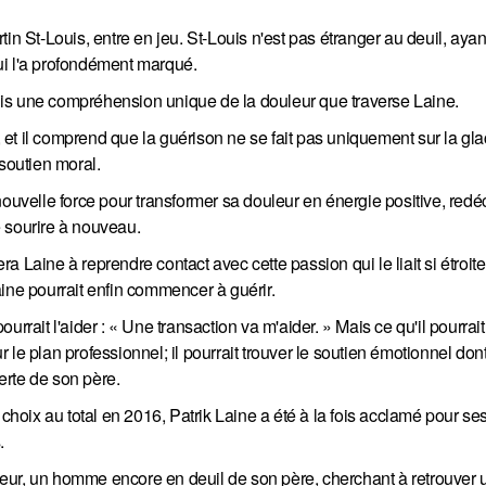
in St-Louis, entre en jeu. St-Louis n'est pas étranger au deuil, aya
ui l'a profondément marqué.
is une compréhension unique de la douleur que traverse Laine.
d, et il comprend que la guérison ne se fait pas uniquement sur la gl
soutien moral.
nouvelle force pour transformer sa douleur en énergie positive, red
 sourire à nouveau.
dera Laine à reprendre contact avec cette passion qui le liait si étroi
ine pourrait enfin commencer à guérir.
rrait l'aider : « Une transaction va m'aider. » Mais ce qu'il pourrait
le plan professionnel; il pourrait trouver le soutien émotionnel dont 
erte de son père.
oix au total en 2016, Patrik Laine a été à la fois acclamé pour ses
.
eur, un homme encore en deuil de son père, cherchant à retrouver 