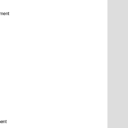
ement
ment