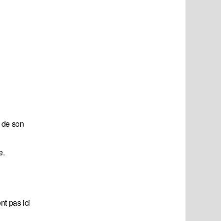
 de son
e.
nt pas ici