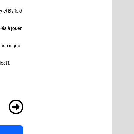
y et Byfield
lés à jouer
lus longue
ectif.