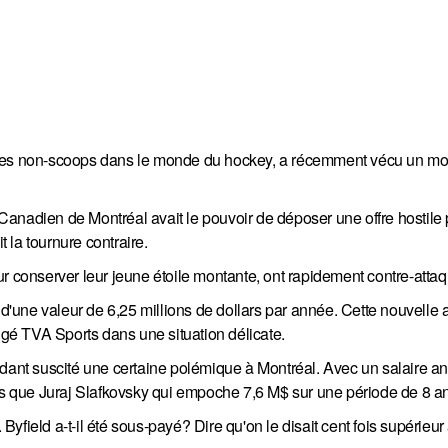
t ses non-scoops dans le monde du hockey, a récemment vécu un m
anadien de Montréal avait le pouvoir de déposer une offre hostile
t la tournure contraire.
r conserver leur jeune étoile montante, ont rapidement contre-attaq
 d'une valeur de 6,25 millions de dollars par année. Cette nouvelle 
ongé TVA Sports dans une situation délicate.
ndant suscité une certaine polémique à Montréal. Avec un salaire a
ins que Juraj Slafkovsky qui empoche 7,6 M$ sur une période de 8 a
field a-t-il été sous-payé? Dire qu'on le disait cent fois supérieur