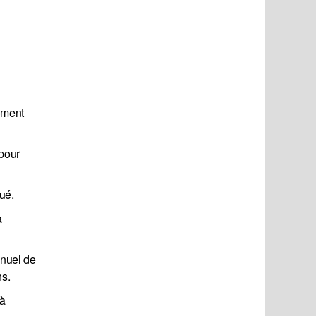
oment
 pour
ué.
a
nnuel de
ns.
 à