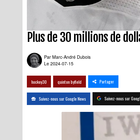
Plus de 30 millions de dol
Par
Marc-André Dubois
Le 2024-07-15
Partager
hockey30
quinton byfield
Suivez-nous sur Goog
Suivez-nous sur Google News