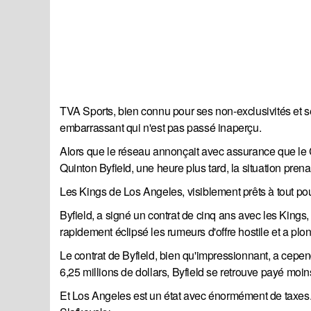
TVA Sports, bien connu pour ses non-exclusivités e
embarrassant qui n'est pas passé inaperçu.
Alors que le réseau annonçait avec assurance que le C
Quinton Byfield, une heure plus tard, la situation prenai
Les Kings de Los Angeles, visiblement prêts à tout pou
Byfield, a signé un contrat de cinq ans avec les Kings,
rapidement éclipsé les rumeurs d'offre hostile et a pl
Le contrat de Byfield, bien qu'impressionnant, a cepe
6,25 millions de dollars, Byfield se retrouve payé mo
Et Los Angeles est un état avec énormément de taxes. By