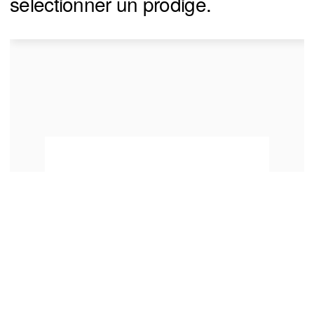
sélectionner un prodige.
You can close this ad in 5 seconds
The Habs 1st line of Nick & Cole &