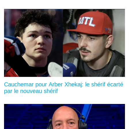
Cauchemar pour Arber Xhekaj: le shérif écarté
par le nouveau shérif