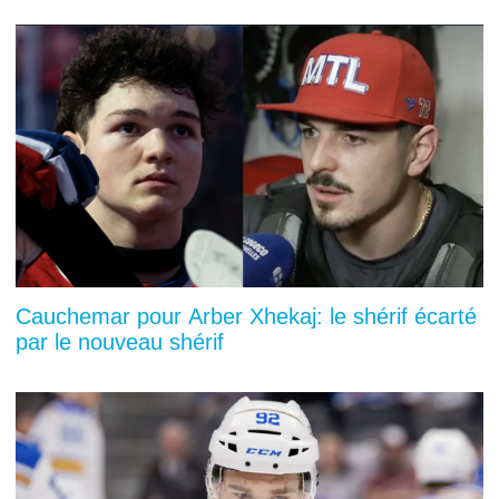
Cauchemar pour Arber Xhekaj: le shérif écarté
par le nouveau shérif