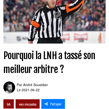
Pourquoi la LNH a tassé son
meilleur arbitre ?
Par
André Soueidan
Le 2021-06-22
Partager
lnh
wes mccauley