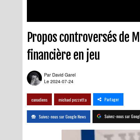
Propos controversés de Mi
financière en jeu
Par
David Garel
Le 2024-07-24
Partager
canadiens
michael pezzetta
Suivez-nous sur Goog
Suivez-nous sur Google News