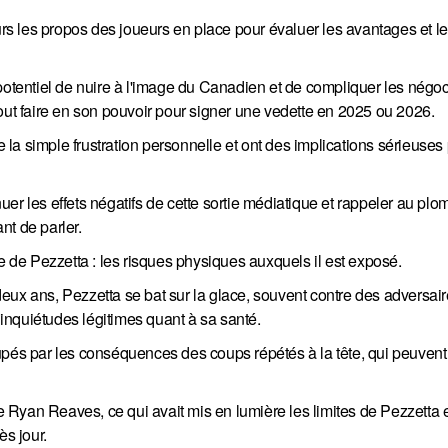
ours les propos des joueurs en place pour évaluer les avantages et l
potentiel de nuire à l'image du Canadien et de compliquer les négoc
out faire en son pouvoir pour signer une vedette en 2025 ou 2026.
la simple frustration personnelle et ont des implications sérieuses
er les effets négatifs de cette sortie médiatique et rappeler au plo
ant de parler.
 vie de Pezzetta : les risques physiques auxquels il est exposé.
eux ans, Pezzetta se bat sur la glace, souvent contre des adversair
s inquiétudes légitimes quant à sa santé.
upés par les conséquences des coups répétés à la tête, qui peuvent
Ryan Reaves, ce qui avait mis en lumière les limites de Pezzetta 
ès jour.