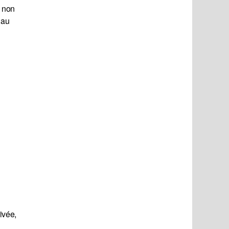
, non
 au
rivée,