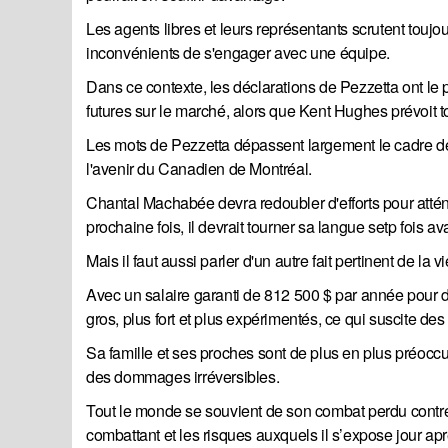
Les agents libres et leurs représentants scrutent touj
inconvénients de s'engager avec une équipe.
Dans ce contexte, les déclarations de Pezzetta ont le 
futures sur le marché, alors que Kent Hughes prévoit t
Les mots de Pezzetta dépassent largement le cadre de 
l'avenir du Canadien de Montréal.
Chantal Machabée devra redoubler d'efforts pour atténu
prochaine fois, il devrait tourner sa langue setp fois av
Mais il faut aussi parler d'un autre fait pertinent de la
Avec un salaire garanti de 812 500 $ par année pour d
gros, plus fort et plus expérimentés, ce qui suscite de
Sa famille et ses proches sont de plus en plus préocc
des dommages irréversibles.
Tout le monde se souvient de son combat perdu contre 
combattant et les risques auxquels il s’expose jour apr