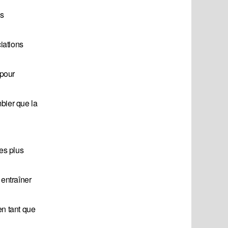
es
iations
 pour
mbier que la
es plus
 entraîner
en tant que