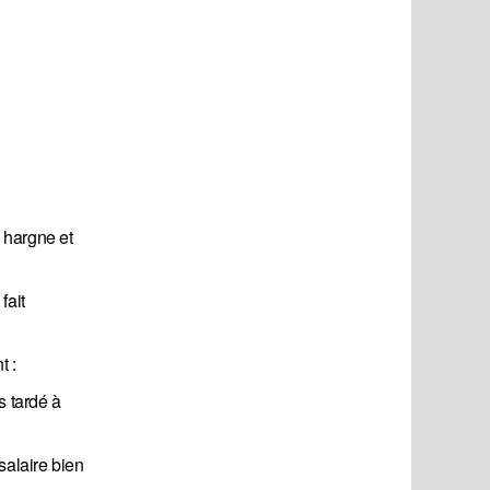
 hargne et
fait
t :
 tardé à
salaire bien