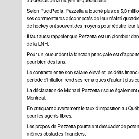
au-dessus de la moyenne québécoise.
Selon PuckPedia, Pezzetta a touché plus de 5,3 milli
ses commentaires déconnectés de leur réalité quotidien
de hockey ont souvent des moyens pour réduire leur fa
Il faut aussi rappeler que Pezzetta est un plombier da
de la LNH.
Pour un joueur dont la fonction principale est d’apporte
pour bien des fans.
Le contraste entre son salaire élevé et les défis fina
période d'inflation rend ses remarques d'autant plus c
La déclaration de Michael Pezzetta risque également 
Montréal.
En critiquant ouvertement le taux d'imposition au Québ
pour les agents libres.
Les propos de Pezzetta pourraient dissuader de potenti
mêmes obstacles financiers.