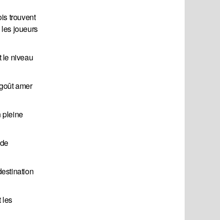
is trouvent
 les joueurs
t le niveau
e-goût amer
 pleine
 de
destination
 les