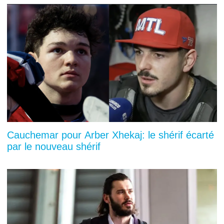
Cauchemar pour Arber Xhekaj: le shérif écarté
par le nouveau shérif