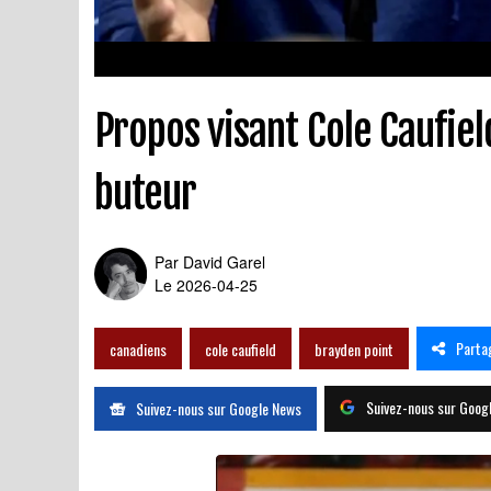
Propos visant Cole Caufiel
buteur
Par
David Garel
Le 2026-04-25
Parta
canadiens
cole caufield
brayden point
Suivez-nous sur Goog
Suivez-nous sur Google News