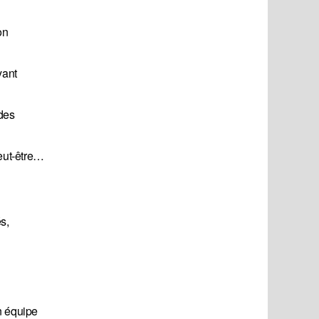
on
yant
 des
Peut-être…
s,
n équipe