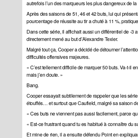
autrefois l’un des marqueurs les plus dangereux de l
Après des saisons de 51, 46 et 42 buts, lui qui présen
pourcentage de réussite au tir a chuté à 11 %, pratiqu
Dans cette série, il affichait aussi un différentiel de
directement mené au but d’Alexandre Texier.
Malgré tout ça, Cooper a décidé de détourner l’attenti
difficultés offensives majeures.
« C’est tellement difficile de marquer 50 buts. Va-t-
mais j’en doute. »
Bang.
Cooper essayait subtilement de rappeler que les séries 
étouffés… et surtout que Caufield, malgré sa saison de
« Ces buts ne viennent pas aussi facilement, parce que
« Est-ce frustrant quand tu es habitué à connaître du s
Et mine de rien, il a ensuite défendu Point en expliqu