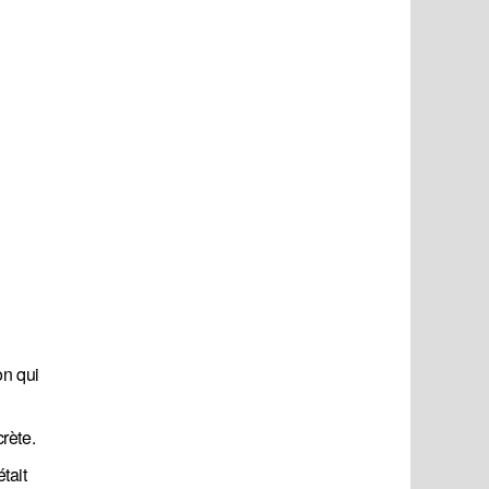
on qui
rète.
tait