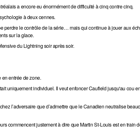
tréalais a encore eu énormément de difficulté à cinq contre cinq.
sychologie à deux cennes.
ipe perdre le contrôle de la série… mais qui continue à jouer aux éc
nts sur la glace.
éfensive du Lightning soir après soir.
 en entrée de zone.
ait uniquement individuel. Il veut enfoncer Caufield jusqu'au cou en
ute chez l’adversaire que d’admettre que le Canadien neutralise bea
eurs commencent justement à dire que Martin St-Louis est en train d