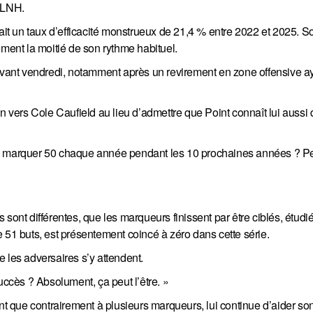
a LNH.
tait un taux d’efficacité monstrueux de 21,4 % entre 2022 et 2025. S
ement la moitié de son rythme habituel.
 -3 avant vendredi, notamment après un revirement en zone offensive a
on vers Cole Caufield au lieu d’admettre que Point connaît lui aussi
il en marquer 50 chaque année pendant les 10 prochaines années ? 
sont différentes, que les marqueurs finissent par être ciblés, étudié
 51 buts, est présentement coincé à zéro dans cette série.
 les adversaires s’y attendent.
uccès ? Absolument, ça peut l’être. »
ant que contrairement à plusieurs marqueurs, lui continue d’aider so