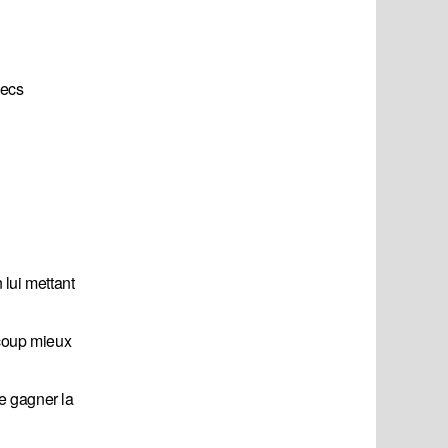
hecs
 lui mettant
ucoup mieux
e gagner la