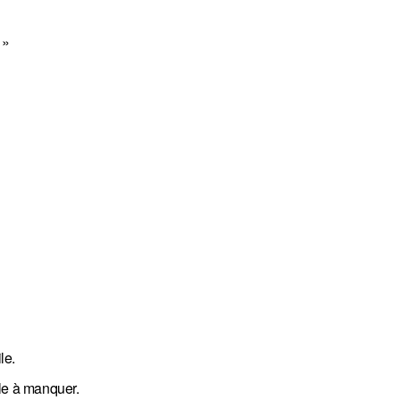
 »
le.
le à manquer.