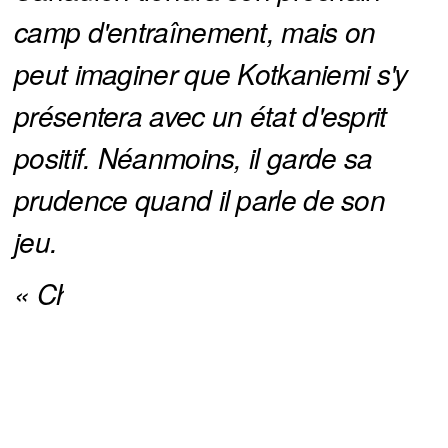
camp d'entraînement, mais on 
peut imaginer que Kotkaniemi s'y 
présentera avec un état d'esprit 
positif. Néanmoins, il garde sa 
prudence quand il parle de son 
jeu.
« Chaque année où vous 
retournez au camp, il y a de 
You can close this ad in 5 seconds
nouveaux défis. C'est comme un 
nouveau départ. Vous devez être 