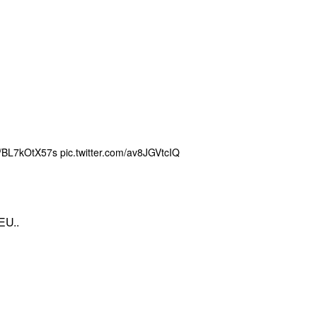
co/BL7kOtX57s
pic.twitter.com/av8JGVtcIQ
EU..