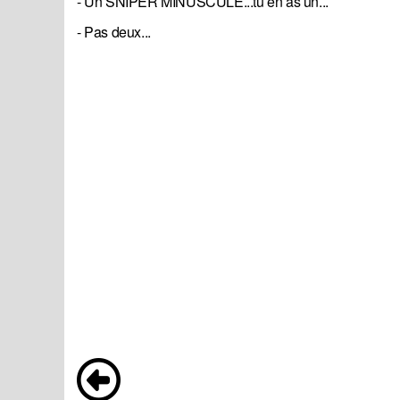
- Un SNIPER MINUSCULE...tu en as un...
- Pas deux...