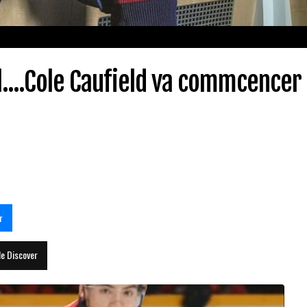
l....Cole Caufield va commcencer
r
le Discover