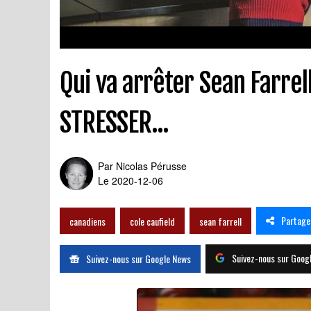
Qui va arrêter Sean Farrel
STRESSER...
Par
Nicolas Pérusse
Le 2020-12-06
Partage
canadiens
cole caufield
sean farrell
Suivez-nous sur Goog
Suivez-nous sur Google News