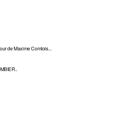
utour de Maxime Comtois...
OMBIER..