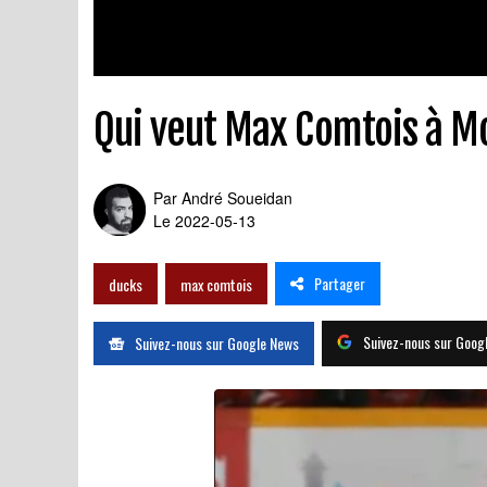
Qui veut Max Comtois à M
Par
André Soueidan
Le 2022-05-13
Partager
ducks
max comtois
Suivez-nous sur Goog
Suivez-nous sur Google News