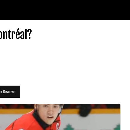
ontréal?
le Discover