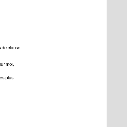
as de clause
our moi,
les plus