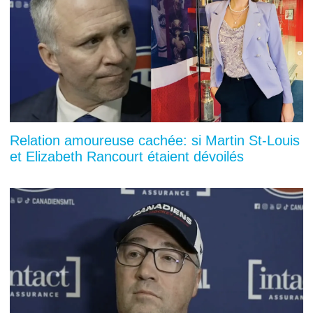
Relation amoureuse cachée: si Martin St-Louis
et Elizabeth Rancourt étaient dévoilés