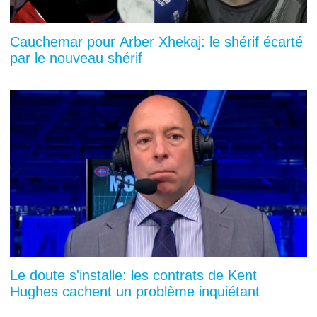
Cauchemar pour Arber Xhekaj: le shérif écarté
par le nouveau shérif
Le doute s'installe: les contrats de Kent
Hughes cachent un problème inquiétant