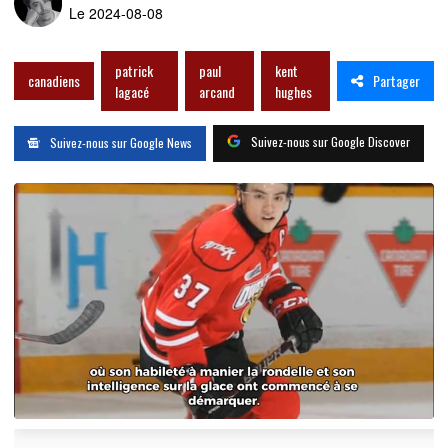
Le 2024-08-08
patrick
paul
kent
Partager
canadiens
lagacé
arcand
hughes
Suivez-nous sur Google Discover
Suivez-nous sur Google News