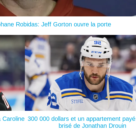
ane Robidas: Jeff Gorton ouvre la porte
a Caroline
300 000 dollars et un appartement payé:
brisé de Jonathan Drouin