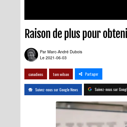
Raison de plus pour obteni
Par
Marc-André Dubois
Le 2021-06-03
Partager
canadiens
tom wilson
Suivez-nous sur Goog
Suivez-nous sur Google News