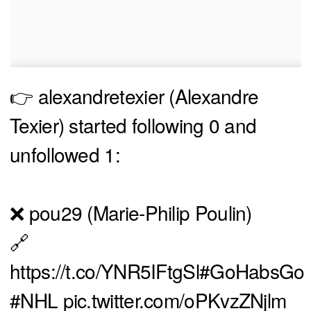
👉 alexandretexier (Alexandre
Texier) started following 0 and
unfollowed 1:
❌ pou29 (Marie-Philip Poulin)
🔗
https://t.co/YNR5IFtgSl
#GoHabsGo
#NHL
pic.twitter.com/oPKvzZNjlm