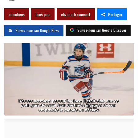
Partager
canadiens
louis jean
elizabeth rancourt
Suivez-nous sur Google Discover
Suivez-nous sur Google News