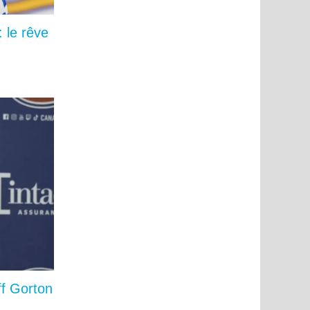
 le rêve
f Gorton