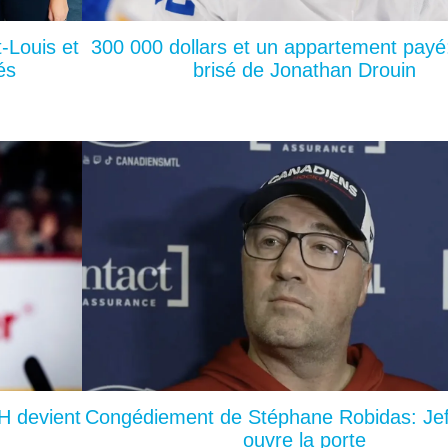
-Louis et
300 000 dollars et un appartement payé:
és
brisé de Jonathan Drouin
H devient
Congédiement de Stéphane Robidas: Jef
ouvre la porte