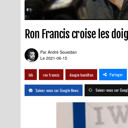
Ron Francis croise les doig
Par
André Soueidan
Le 2021-06-15
Partager
lnh
ron francis
dougie hamilton
Suivez-nous sur Goog
Suivez-nous sur Google News