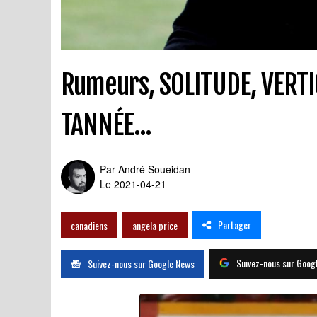
Rumeurs, SOLITUDE, VERTI
TANNÉE...
Par
André Soueidan
Le 2021-04-21
Partager
canadiens
angela price
Suivez-nous sur Goog
Suivez-nous sur Google News