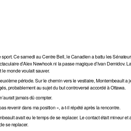
le sport. Ce samedi au Centre Bell, le Canadien a battu les Sénateur
spectaculaire d’Alex Newhook ni la passe magique d’Ivan Demidov. La
 le monde voulait sauver.
 deuxième période. Sur le chemin vers le vestiaire, Montembeault a j
gés, probablement au sujet du but controversé accordé à Ottawa.
là n’aurait jamais dû compter.
 pas revenir dans ma position », a-t-il répété après la rencontre.
beault avait eu le temps de se replacer. Le contact était mineur et a
de se replacer.