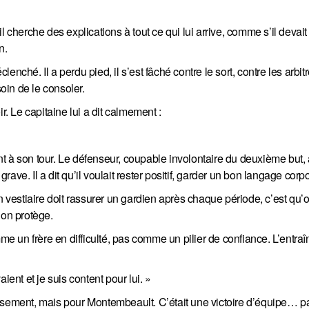
l cherche des explications à tout ce qui lui arrive, comme s’il devai
n.
nché. Il a perdu pied, il s’est fâché contre le sort, contre les arbitr
soin de le consoler.
r. Le capitaine lui a dit calmement :
t à son tour. Le défenseur, coupable involontaire du deuxième but, 
ve. Il a dit qu’il voulait rester positif, garder un bon langage corpo
n vestiaire doit rassurer un gardien après chaque période, c’est qu’
’on protège.
 un frère en difficulté, pas comme un pilier de confiance. L’entraî
ient et je suis content pour lui. »
ssement, mais pour Montembeault. C’était une victoire d’équipe… par