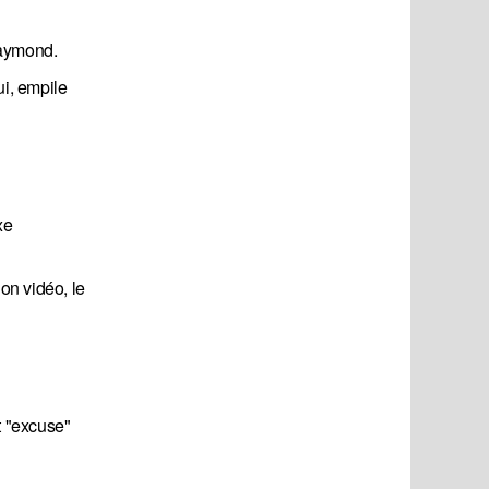
 Raymond.
ui, empile
xe
ion vidéo, le
t "excuse"