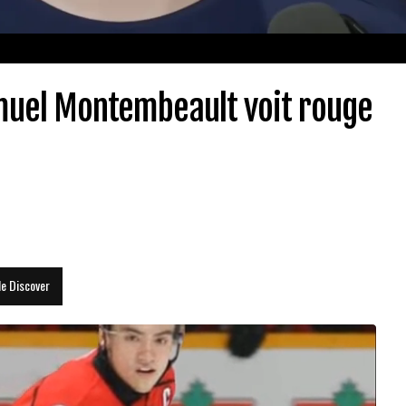
Samuel Montembeault voit rouge
le Discover