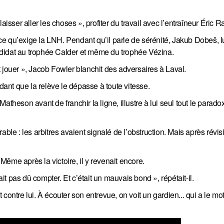
aisser aller les choses », profiter du travail avec l’entraîneur Éric
e qu’exige la LNH. Pendant qu’il parle de sérénité, Jakub Dobeš, l
candidat au trophée Calder et même du trophée Vézina.
 jouer », Jacob Fowler blanchit des adversaires à Laval.
nt que la relève le dépasse à toute vitesse.
atheson avant de franchir la ligne, illustre à lui seul tout le parado
ble : les arbitres avaient signalé de l’obstruction. Mais après révis
ême après la victoire, il y revenait encore.
ait pas dû compter. Et c’était un mauvais bond », répétait-il.
contre lui. À écouter son entrevue, on voit un gardien... qui a le mo