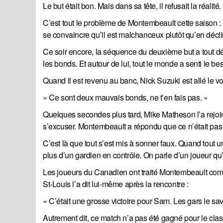
Le but était bon. Mais dans sa tête, il refusait la réalité.
C’est tout le problème de Montembeault cette saison : i
se convaincre qu’il est malchanceux plutôt qu’en décli
Ce soir encore, la séquence du deuxième but a tout décle
les bonds. Et autour de lui, tout le monde a senti le be
Quand il est revenu au banc, Nick Suzuki est allé le voi
« Ce sont deux mauvais bonds, ne t’en fais pas. »
Quelques secondes plus tard, Mike Matheson l’a rejoin
s’excuser. Montembeault a répondu que ce n’était pas gra
C’est là que tout s’est mis à sonner faux. Quand tout u
plus d’un gardien en contrôle. On parle d’un joueur qu
Les joueurs du Canadien ont traité Montembeault comme
St-Louis l’a dit lui-même après la rencontre :
« C’était une grosse victoire pour Sam. Les gars le sava
Autrement dit, ce match n’a pas été gagné pour le cla