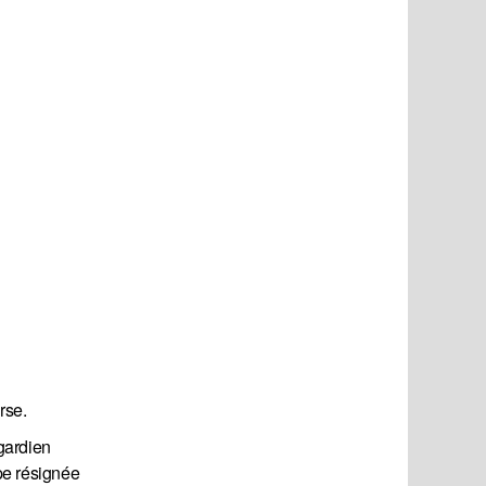
erse.
gardien
ape résignée