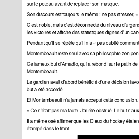
sur le poteau avant de replacer son masque.
Son discours est toujours le même : ne pas stresser, « l
C’est noble, mais c’est déconnecté du niveau d’urgenc
les victoires et affiche des statistiques dignes d’un 
Pendant qu’il se répète qu’il n’a « pas oublié comment
Montembeault reste seul avec sa philosophie zen penda
Ce fameux but d’Amadio, qui a rebondi sur le patin de M
Montembeault.
Le gardien avait d’abord bénéficié d’une décision favora
but a été accordé.
Et Montembeault n’a jamais accepté cette conclusion. M
« Ce n’était pas ma faute. J'ai été obstrué. Le but n'aur
Il a même osé affirmer que les Dieux du hockey étaient 
étampé dans le front...