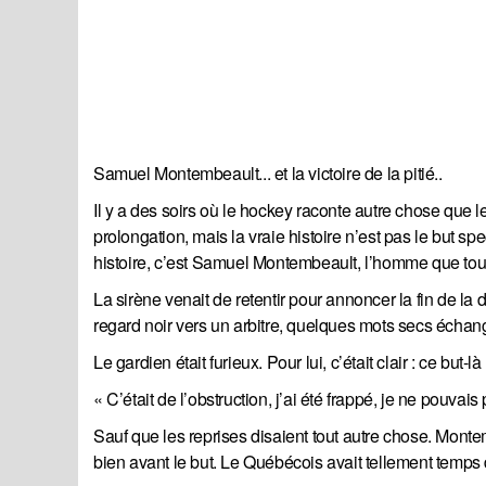
Samuel Montembeault... et la victoire de la pitié..
Il y a des soirs où le hockey raconte autre chose que 
prolongation, mais la vraie histoire n’est pas le but 
histoire, c’est Samuel Montembeault, l’homme que tout
La sirène venait de retentir pour annoncer la fin de la
regard noir vers un arbitre, quelques mots secs échan
Le gardien était furieux. Pour lui, c’était clair : ce but-
« C’était de l’obstruction, j’ai été frappé, je ne pouvais
Sauf que les reprises disaient tout autre chose. Montem
bien avant le but. Le Québécois avait tellement temps 