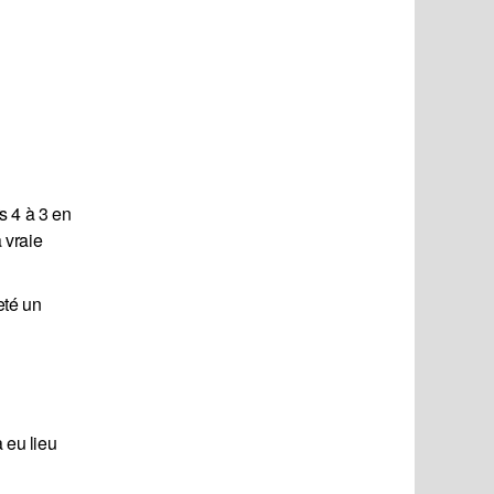
s 4 à 3 en
 vraie
eté un
 eu lieu