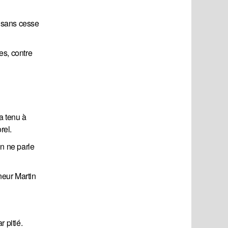
t sans cesse
es, contre
a tenu à
rel.
on ne parle
neur Martin
 pitié.