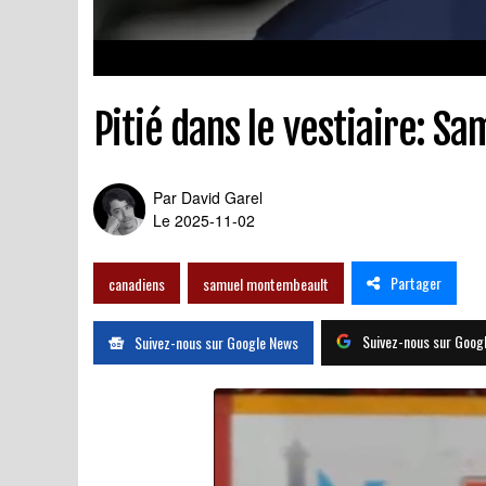
Pitié dans le vestiaire: 
Par
David Garel
Le 2025-11-02
Partager
canadiens
samuel montembeault
Suivez-nous sur Goog
Suivez-nous sur Google News