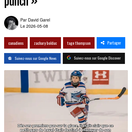
punch »
Par
David Garel
Le 2026-05-08
Partager
canadiens
zachary bolduc
tage thompson
Suivez-nous sur Google Discover
Suivez-nous sur Google News