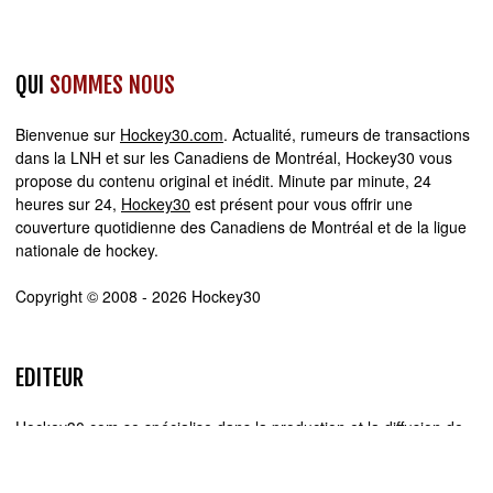
QUI
SOMMES NOUS
Bienvenue sur
Hockey30.com
. Actualité, rumeurs de transactions
dans la LNH et sur les Canadiens de Montréal, Hockey30 vous
propose du contenu original et inédit. Minute par minute, 24
heures sur 24,
Hockey30
est présent pour vous offrir une
couverture quotidienne des Canadiens de Montréal et de la ligue
nationale de hockey.
Copyright © 2008 - 2026 Hockey30
EDITEUR
Hockey30.com se spécialise dans la production et la diffusion de
sites web d'actualité. Chez Hockey30.com, nous écrivons,
produisons et réalisons les projets médiatiques de A à Z.