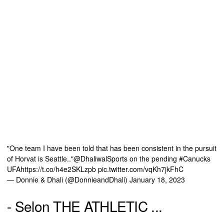
"One team I have been told that has been consistent in the pursuit
of Horvat is Seattle.."
@DhaliwalSports
on the pending
#Canucks
UFA
https://t.co/h4e2SKLzpb
pic.twitter.com/vqKh7jkFhC
— Donnie & Dhali (@DonnieandDhali)
January 18, 2023
- Selon THE ATHLETIC ...