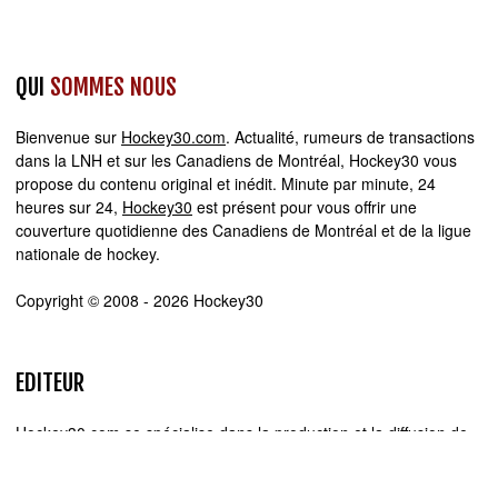
QUI
SOMMES NOUS
Bienvenue sur
Hockey30.com
. Actualité, rumeurs de transactions
dans la LNH et sur les Canadiens de Montréal, Hockey30 vous
propose du contenu original et inédit. Minute par minute, 24
heures sur 24,
Hockey30
est présent pour vous offrir une
couverture quotidienne des Canadiens de Montréal et de la ligue
nationale de hockey.
Copyright © 2008 - 2026 Hockey30
EDITEUR
Hockey30.com se spécialise dans la production et la diffusion de
sites web d'actualité. Chez Hockey30.com, nous écrivons,
produisons et réalisons les projets médiatiques de A à Z.