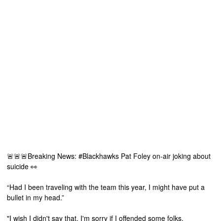
🚨🚨🚨Breaking News:
#Blackhawks
Pat Foley on-air joking about
suicide 👀
“Had I been traveling with the team this year, I might have put a
bullet in my head.”
"I wish I didn't say that. I'm sorry if I offended some folks,