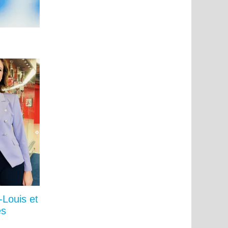
-Louis et
és