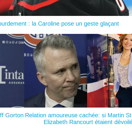
lourdement : la Caroline pose un geste glaçant
ff Gorton
Relation amoureuse cachée: si Martin St
Elizabeth Rancourt étaient dévoil