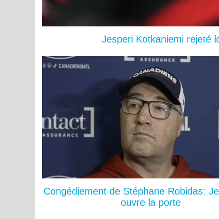
Jesperi Kotkaniemi rejeté 
Congédiement de Stéphane Robidas: Je
ouvre la porte