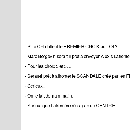
- Si le CH obtient le PREMIER CHOIX au TOTAL....
- Marc Bergevin serait-il prêt à envoyer Alexis Lafrenièr
- Pour les choix 3 et 5....
- Serait-il prêt à affronter le SCANDALE créé par 
- Sérieux..
- On le fait demain matin.
- Surtout que Lafrenière n'est pas un CENTRE...