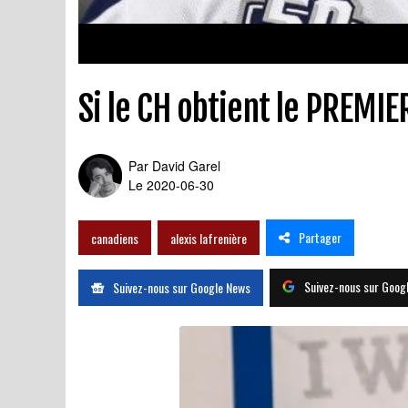
Si le CH obtient le PREMIER
Par
David Garel
Le 2020-06-30
Partager
canadiens
alexis lafrenière
Suivez-nous sur Goog
Suivez-nous sur Google News