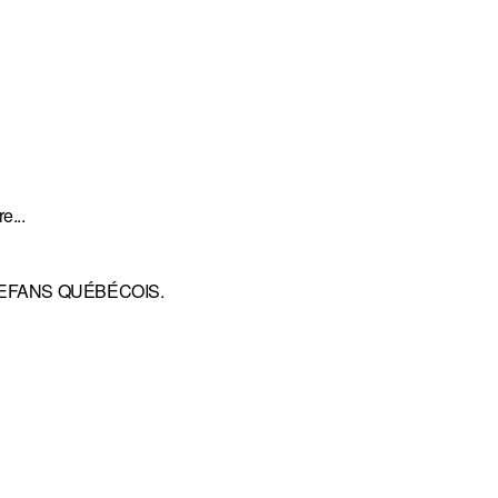
e...
les FEFANS QUÉBÉCOIS.