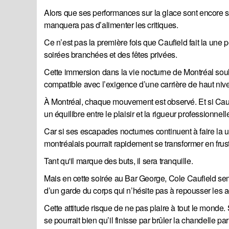
Alors que ses performances sur la glace sont encore scr
manquera pas d’alimenter les critiques.
Ce n’est pas la première fois que Caufield fait la une
soirées branchées et des fêtes privées.
Cette immersion dans la vie nocturne de Montréal soul
compatible avec l’exigence d’une carrière de haut ni
À Montréal, chaque mouvement est observé. Et si Caufi
un équilibre entre le plaisir et la rigueur professionnell
Car si ses escapades nocturnes continuent à faire la u
montréalais pourrait rapidement se transformer en frust
Tant qu'il marque des buts, il sera tranquille.
Mais en cette soirée au Bar George, Cole Caufield sem
d’un garde du corps qui n’hésite pas à repousser les 
Cette attitude risque de ne pas plaire à tout le monde. S
se pourrait bien qu’il finisse par brûler la chandelle pa