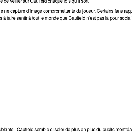
e veiller sur Caufield chaque fois qu’il sort.
nne ne capture d’image compromettante du joueur. Certains fans rap
as à faire sentir à tout le monde que Caufield n’est pas là pour socia
oublante : Caufield semble s’isoler de plus en plus du public montréa