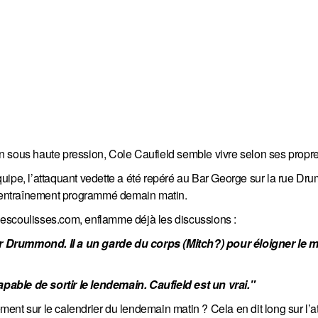
n sous haute pression, Cole Caufield semble vivre selon ses propre
quipe, l’attaquant vedette a été repéré au Bar George sur la rue D
un entraînement programmé demain matin.
escoulisses.com, enflamme déjà les discussions :
r Drummond. Il a un garde du corps (Mitch?) pour éloigner le 
capable de sortir le lendemain. Caufield est un vrai."
nt sur le calendrier du lendemain matin ? Cela en dit long sur l’at