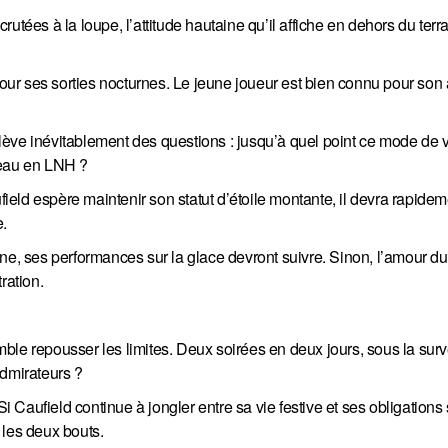
utées à la loupe, l’attitude hautaine qu’il affiche en dehors du terr
 pour ses sorties nocturnes. Le jeune joueur est bien connu pour so
ève inévitablement des questions : jusqu’à quel point ce mode de vi
veau en LNH ?
eld espère maintenir son statut d’étoile montante, il devra rapidem
e.
ne, ses performances sur la glace devront suivre. Sinon, l’amour du
ration.
ble repousser les limites. Deux soirées en deux jours, sous la surv
admirateurs ?
i Caufield continue à jongler entre sa vie festive et ses obligations s
r les deux bouts.