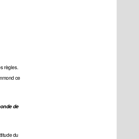
s règles.
rummond ce
monde de 
titude du