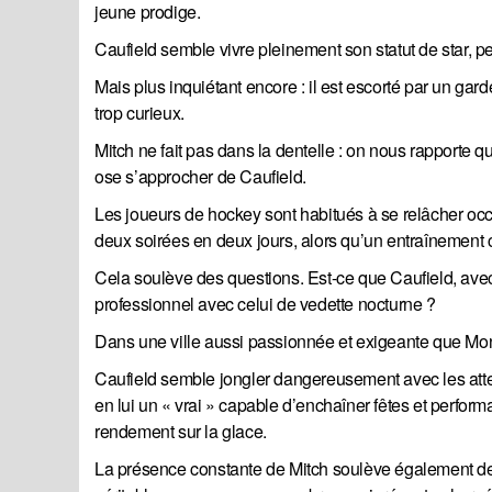
jeune prodige.
Caufield semble vivre pleinement son statut de star, p
Mais plus inquiétant encore : il est escorté par un ga
trop curieux.
Mitch ne fait pas dans la dentelle : on nous rapporte qu
ose s’approcher de Caufield.
Les joueurs de hockey sont habitués à se relâcher oc
deux soirées en deux jours, alors qu’un entraînement cr
Cela soulève des questions. Est-ce que Caufield, avec
professionnel avec celui de vedette nocturne ?
Dans une ville aussi passionnée et exigeante que Mo
Caufield semble jongler dangereusement avec les attent
en lui un « vrai » capable d’enchaîner fêtes et perform
rendement sur la glace.
La présence constante de Mitch soulève également des 