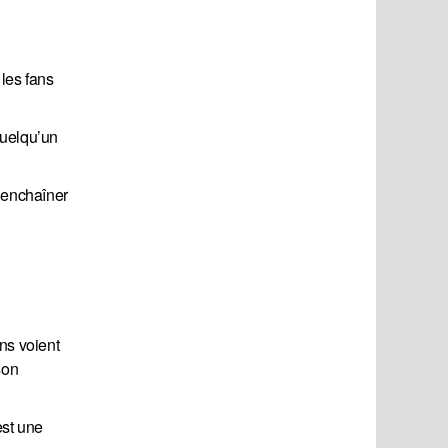
les fans
 quelqu’un
 enchaîner
ns voient
son
est une