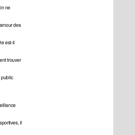
ain ne
n amour des
e est-il
ent trouver
 public
eillance
portives, il