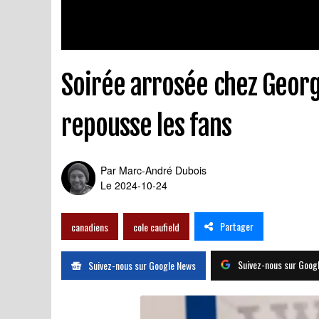
Soirée arrosée chez George
repousse les fans
Par
Marc-André Dubois
Le 2024-10-24
Partager
canadiens
cole caufield
Suivez-nous sur Goog
Suivez-nous sur Google News