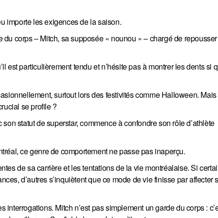
eu importe les exigences de la saison.
rde du corps – Mitch, sa supposée « nounou » – chargé de repousser 
’il est particulièrement tendu et n’hésite pas à montrer les dents si
casionnellement, surtout lors des festivités comme Halloween. Mais
ucial se profile ?
 son statut de superstar, commence à confondre son rôle d’athlète
ntréal, ce genre de comportement ne passe pas inaperçu.
es de sa carrière et les tentations de la vie montréalaise. Si certai
ances, d’autres s’inquiètent que ce mode de vie finisse par affecter 
interrogations. Mitch n’est pas simplement un garde du corps : c’