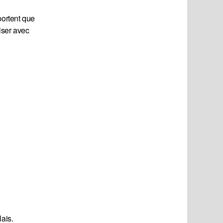
portent que
liser avec
lais.