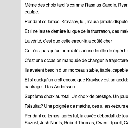
Même des choix tardifs comme Rasmus Sandin, Ryan Mc
équipe.
Pendant ce temps, Kravtsov, lui, n’aura jamais dispu
Et il ne laisse derrière lui que de la frustration, des 
La vérité, c’est que cette erreur-là a coûté cher.
Ce n’est pas qu’un nom raté sur une feuille de repêch
C’est une occasion manquée de changer la trajectoire 
Ils avaient besoin d’un morceau stable, fiable, capabl
Et si quelqu’un croit encore que Kravtsov est un acciden
naufrage : Lias Andersson.
Septième choix au total. Un choix de prestige. Un joue
Résultat? Une poignée de matchs, des allers-retours e
Pendant ce temps, après lui, la cuvée débordait de jou
Suzuki, Josh Norris, Robert Thomas, Owen Tippett, Case