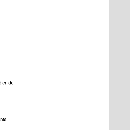
dien de
nts