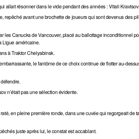
i allait résonner dans le vide pendant des années : Vitali Kravtsov
ble, repêché avant une brochette de joueurs qui sont devenus des pil
par les Canucks de Vancouver, placé au ballottage inconditionnel po
a Ligue américaine.
s ans à Traktor Chelyabinsk.
embarrassante, le fantôme de ce choix continue de flotter au-dessus
 défendre.
tsov n’était pas une sélection évidente.
er raté, en pleine première ronde, dans une cuvée qui regorgeait de t
chés juste après lui, le constat est accablant.