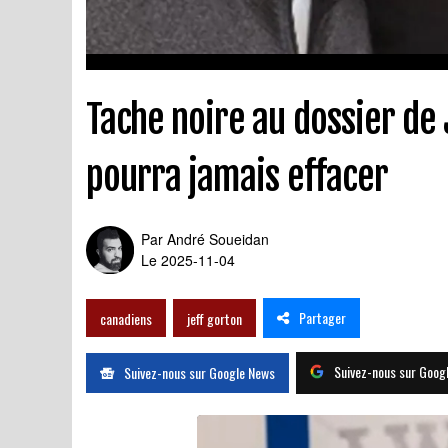
Tache noire au dossier de J
pourra jamais effacer
Par
André Soueidan
Le 2025-11-04
Partager
canadiens
jeff gorton
Suivez-nous sur Goog
Suivez-nous sur Google News