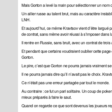
Mais Gorton a levé la main pour sélectionner un nom qu
Un ailier russe au talent brut, mais au caractère insta
LNH.
Et aujourd’hui, ce même Kravtsov vient d’être largué 
de contrat, sans même avoir réussi à s’imposer dans l
Il rentre en Russie, sans bruit, avec un contrat de troi
Et pendant que certains voudraient oublier cette page 
Gorton.
Le pire, c’est que Gorton ne pourra jamais vraiment se
Il ne pourra jamais dire qu’il n’avait pas le choix. Krav
Ce n’était pas une erreur partagée par tout le monde.
Au contraire : ce fut un pari solitaire. Un coup de pok
mieux préparés à faire le saut.
Quand on regarde ce que sont devenus les joueurs repê