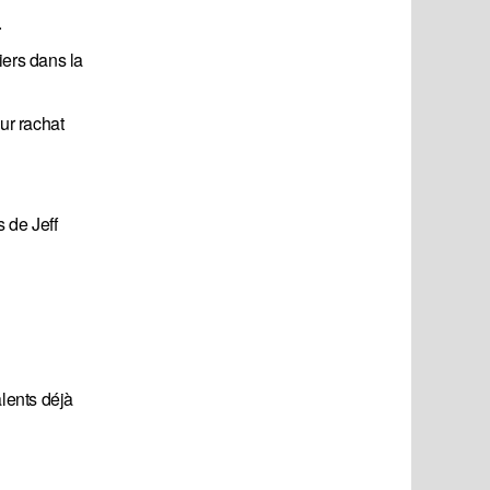
.
iers dans la
ur rachat
 de Jeff
alents déjà