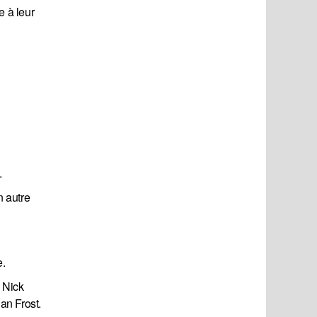
 à leur
.
n autre
e.
, Nick
an Frost.