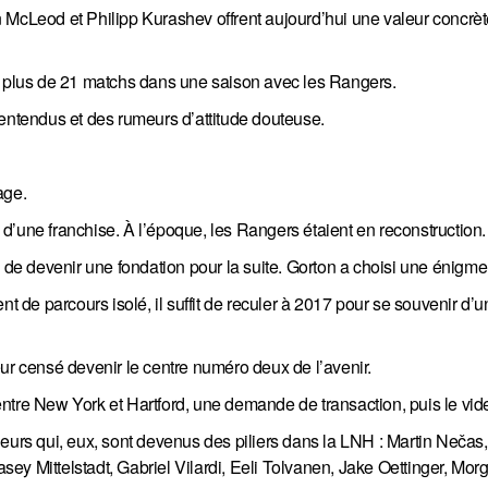
Leod et Philipp Kurashev offrent aujourd’hui une valeur concrète
té plus de 21 matchs dans une saison avec les Rangers.
malentendus et des rumeurs d’attitude douteuse.
age.
d’une franchise. À l’époque, les Rangers étaient en reconstruction.
e de devenir une fondation pour la suite. Gorton a choisi une énigme
t de parcours isolé, il suffit de reculer à 2017 pour se souvenir d’u
ur censé devenir le centre numéro deux de l’avenir.
ntre New York et Hartford, une demande de transaction, puis le vid
eurs qui, eux, sont devenus des piliers dans la LNH : Martin Nečas
y Mittelstadt, Gabriel Vilardi, Eeli Tolvanen, Jake Oettinger, Morg