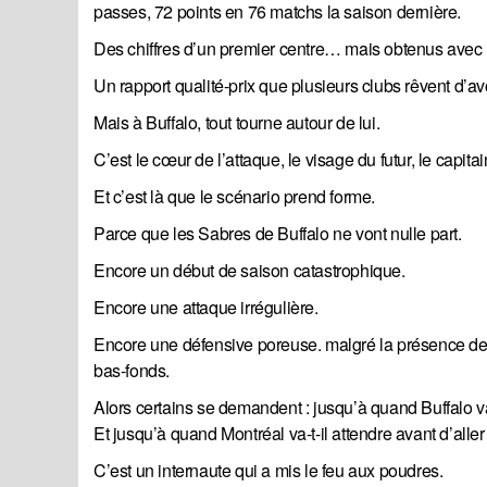
passes, 72 points en 76 matchs la saison dernière.
Des chiffres d’un premier centre… mais obtenus avec u
Un rapport qualité-prix que plusieurs clubs rêvent d’avo
Mais à Buffalo, tout tourne autour de lui.
C’est le cœur de l’attaque, le visage du futur, le capita
Et c’est là que le scénario prend forme.
Parce que les Sabres de Buffalo ne vont nulle part.
Encore un début de saison catastrophique.
Encore une attaque irrégulière.
Encore une défensive poreuse. malgré la présence d
bas-fonds.
Alors certains se demandent : jusqu’à quand Buffalo v
Et jusqu’à quand Montréal va-t-il attendre avant d’all
C’est un internaute qui a mis le feu aux poudres.