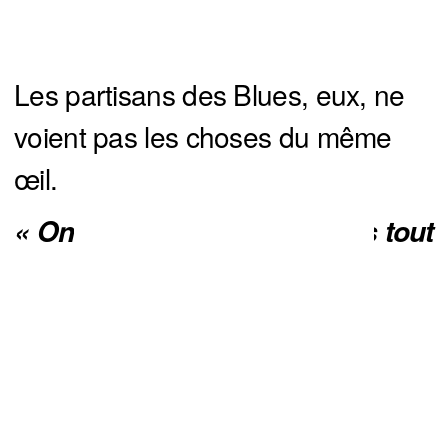
Les partisans des Blues, eux, ne
voient pas les choses du même
œil.
« On va le regretter. Je le dis tout 
de suite. Bolduc va nous hanter. 
You can close this ad in 5 seconds
»
La saison morte n’est même pas
terminée, mais déjà, Logan