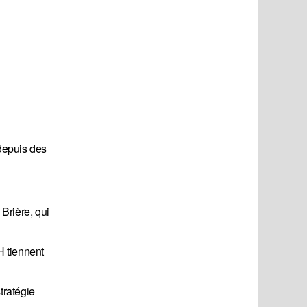
 depuis des
Brière, qui
H tiennent
tratégie