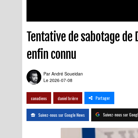
Tentative de sabotage de D
enfin connu
Par
André Soueidan
Le 2026-07-08
Partager
canadiens
daniel brière
Suivez-nous sur Goog
Suivez-nous sur Google News