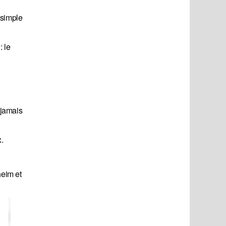
 simple
 le
 jamais
x.
heim et