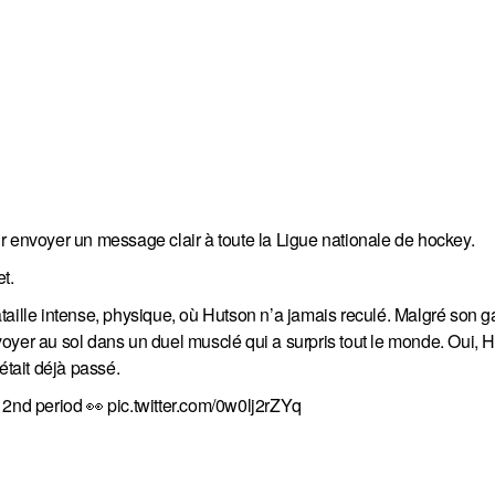
r envoyer un message clair à toute la Ligue nationale de hockey.
t.
aille intense, physique, où Hutson n’a jamais reculé. Malgré son gab
oyer au sol dans un duel musclé qui a surpris tout le monde. Oui, H
tait déjà passé.
 2nd period 👀
pic.twitter.com/0w0lj2rZYq