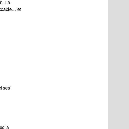
, il a
eccable… et
et ses
ec la