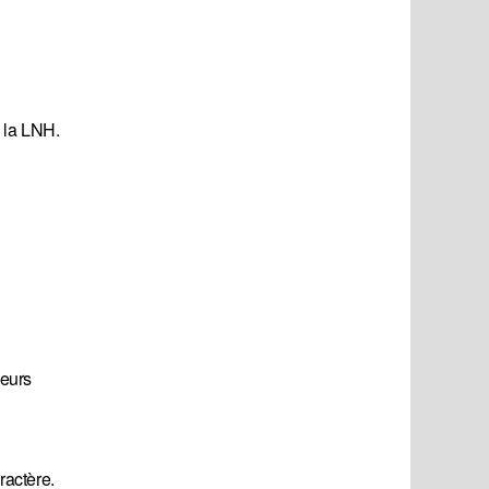
s la LNH.
ueurs
ractère.