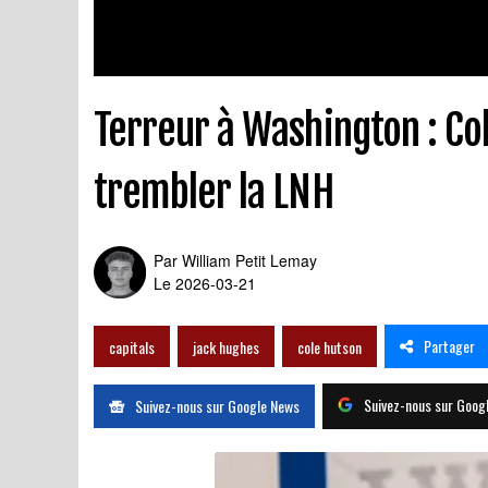
Terreur à Washington : Co
trembler la LNH
Par
William Petit Lemay
Le 2026-03-21
Partager
capitals
jack hughes
cole hutson
Suivez-nous sur Goog
Suivez-nous sur Google News