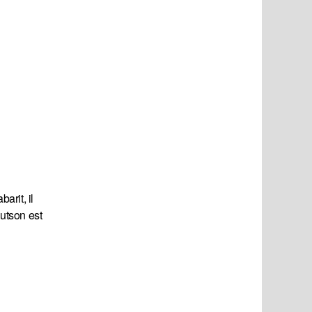
arit, il
utson est