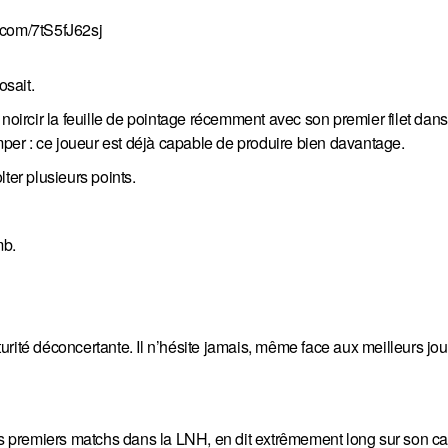
r.com/7tS5fJ62sj
sait.
 noircir la feuille de pointage récemment avec son premier filet dan
omper : ce joueur est déjà capable de produire bien davantage.
ter plusieurs points.
mb.
aturité déconcertante. Il n’hésite jamais, même face aux meilleurs jo
ses premiers matchs dans la LNH, en dit extrêmement long sur son ca