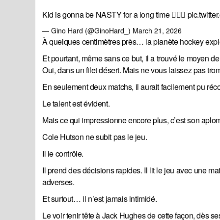
Kid is gonna be NASTY for a long time 😮‍💨🔥
pic.twitte
— Gino Hard (@GinoHard_)
March 21, 2026
À quelques centimètres près… la planète hockey explo
Et pourtant, même sans ce but, il a trouvé le moyen de
Oui, dans un filet désert. Mais ne vous laissez pas tr
En seulement deux matchs, il aurait facilement pu récol
Le talent est évident.
Mais ce qui impressionne encore plus, c’est son aplo
Cole Hutson ne subit pas le jeu.
Il le contrôle.
Il prend des décisions rapides. Il lit le jeu avec une m
adverses.
Et surtout… il n’est jamais intimidé.
Le voir tenir tête à Jack Hughes de cette façon, dès 