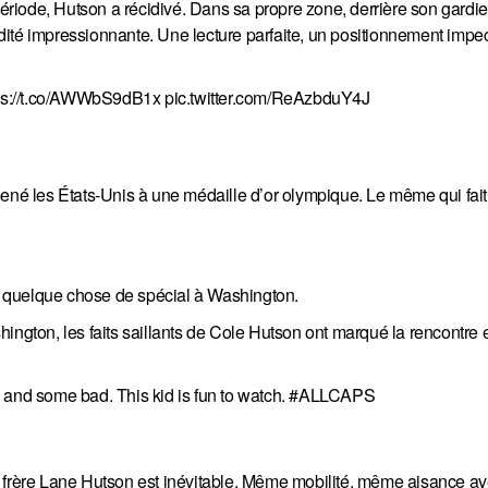
période, Hutson a récidivé. Dans sa propre zone, derrière son gardien
dité impressionnante. Une lecture parfaite, un positionnement imp
ps://t.co/AWWbS9dB1x
pic.twitter.com/ReAzbduY4J
é les États-Unis à une médaille d’or olympique. Le même qui fait
it quelque chose de spécial à Washington.
ington, les faits saillants de Cole Hutson ont marqué la rencontre 
 and some bad. This kid is fun to watch.
#ALLCAPS
n frère Lane Hutson est inévitable. Même mobilité, même aisance av