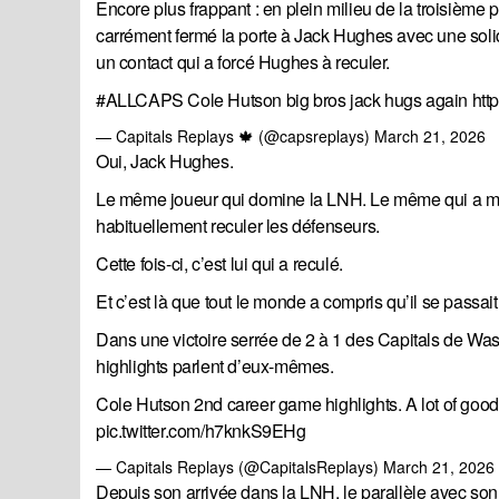
Encore plus frappant : en plein milieu de la troisième 
carrément fermé la porte à Jack Hughes avec une soli
un contact qui a forcé Hughes à reculer.
#ALLCAPS
Cole Hutson big bros jack hugs again
htt
— Capitals Replays 🍁 (@capsreplays)
March 21, 2026
Oui, Jack Hughes.
Le même joueur qui domine la LNH. Le même qui a men
habituellement reculer les défenseurs.
Cette fois-ci, c’est lui qui a reculé.
Et c’est là que tout le monde a compris qu’il se passa
Dans une victoire serrée de 2 à 1 des Capitals de Wash
highlights parlent d’eux-mêmes.
Cole Hutson 2nd career game highlights. A lot of good
pic.twitter.com/h7knkS9EHg
— Capitals Replays (@CapitalsReplays)
March 21, 2026
Depuis son arrivée dans la LNH, le parallèle avec so