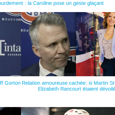
lourdement : la Caroline pose un geste glaçant
ff Gorton
Relation amoureuse cachée: si Martin St
Elizabeth Rancourt étaient dévoil