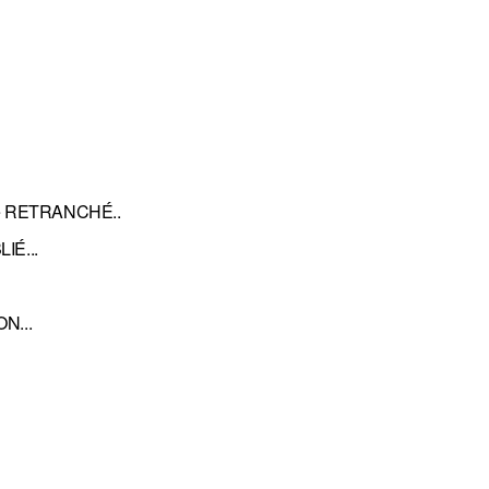
 été RETRANCHÉ..
IÉ...
N...