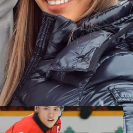
 copine...
le Discover