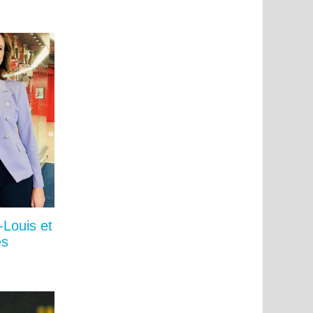
-Louis et
és