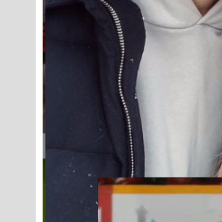
Tomas Tatar a dû calmer sa
Par
André Soueidan
Le 2021-02-16
Partager
canadiens
tomas tatar
Suivez-nous sur Goog
Suivez-nous sur Google News