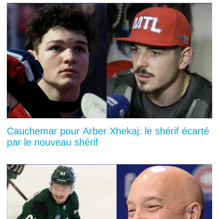
Cauchemar pour Arber Xhekaj: le shérif écarté
par le nouveau shérif