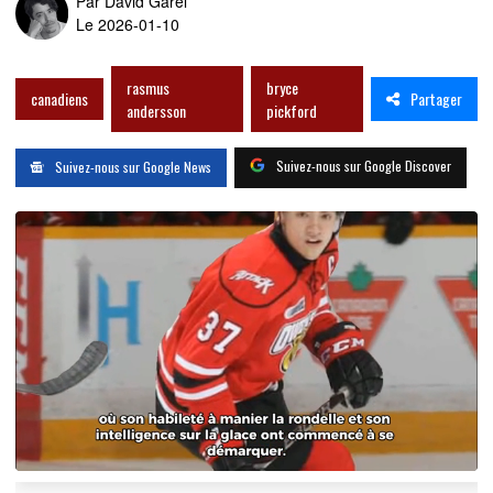
Par
David Garel
Le 2026-01-10
rasmus
bryce
Partager
canadiens
andersson
pickford
Suivez-nous sur Google Discover
Suivez-nous sur Google News