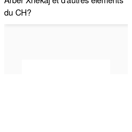
du CH?
You can close this ad in 5 seconds
Ça ferait mal en ville.