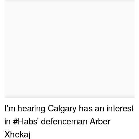
I’m hearing Calgary has an interest
in
#Habs
’ defenceman Arber
Xhekaj