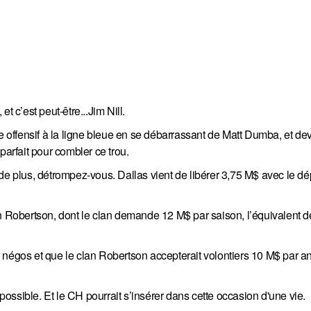
t c’est peut-être...Jim Nill.
de offensif à la ligne bleue en se débarrassant de Matt Dumba, et de
l parfait pour combler ce trou.
de plus, détrompez-vous. Dallas vient de libérer 3,75 M$ avec le dé
on Robertson, dont le clan demande 12 M$ par saison, l’équivalent 
 négos et que le clan Robertson accepterait volontiers 10 M$ par a
ssible. Et le CH pourrait s’insérer dans cette occasion d'une vie.