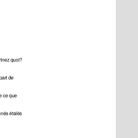
vinez quoi?
part de
de ce que
nnés étalés