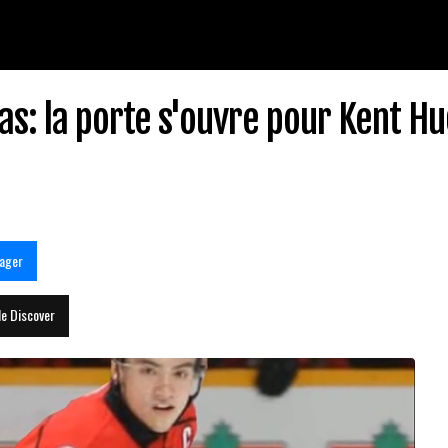
as: la porte s'ouvre pour Kent H
ager
le Discover