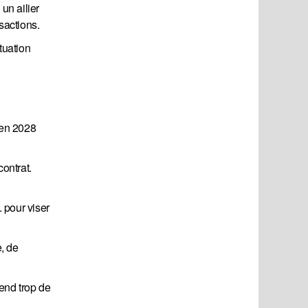
un ailier
sactions.
tuation
 en 2028
ontrat.
 pour viser
e, de
end trop de