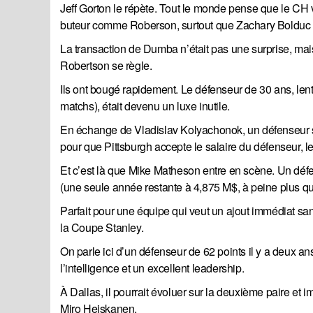
Jeff Gorton le répète. Tout le monde pense que le CH v
buteur comme Roberson, surtout que Zachary Bolduc s'e
La transaction de Dumba n’était pas une surprise, mais 
Robertson se règle.
Ils ont bougé rapidement. Le défenseur de 30 ans, lent,
matchs), était devenu un luxe inutile.
En échange de Vladislav Kolyachonok, un défenseur san
pour que Pittsburgh accepte le salaire du défenseur, le
Et c’est là que Mike Matheson entre en scène. Un défen
(une seule année restante à 4,875 M$, à peine plus qu
Parfait pour une équipe qui veut un ajout immédiat san
la Coupe Stanley.
On parle ici d’un défenseur de 62 points il y a deux a
l’intelligence et un excellent leadership.
À Dallas, il pourrait évoluer sur la deuxième paire et
Miro Heiskanen.