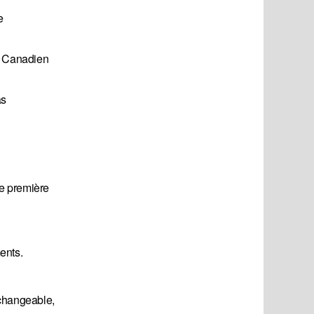
e
le Canadien
as
de première
ents.
échangeable,