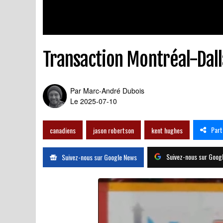
Transaction Montréal-Dall
Par
Marc-André Dubois
Le 2025-07-10
Part
canadiens
jason robertson
kent hughes
Suivez-nous sur Goog
Suivez-nous sur Google News