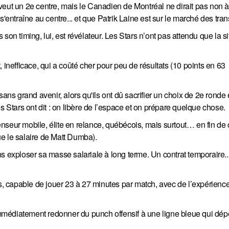
eut un 2e centre, mais le Canadien de Montréal ne dirait pas non à 
ntraîne au centre... et que Patrik Laine est sur le marché des tran
son timing, lui, est révélateur. Les Stars n’ont pas attendu que la si
 inefficace, qui a coûté cher pour peu de résultats (10 points en 63
s grand avenir, alors qu'ils ont dû sacrifier un choix de 2e ronde
s Stars ont dit : on libère de l’espace et on prépare quelque chose.
seur mobile, élite en relance, québécois, mais surtout… en fin de c
e le salaire de Matt Dumba).
s exploser sa masse salariale à long terme. Un contrat temporaire...
ns, capable de jouer 23 à 27 minutes par match, avec de l’expérienc
 immédiatement redonner du punch offensif à une ligne bleue qui dép