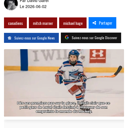
Par
David Garel
Le 2026-06-02
Partager
canadiens
mitch marner
michael hage
Suivez-nous sur Google Discover
Suivez-nous sur Google News