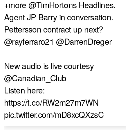
+more
@TimHortons
Headlines.
Agent JP Barry in conversation.
Pettersson contract up next?
@rayferraro21
@DarrenDreger
New audio is live courtesy
@Canadian_Club
Listen here:
https://t.co/RW2m27m7WN
pic.twitter.com/mD8xcQXzsC