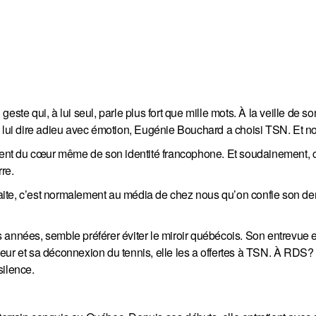
ste qui, à lui seul, parle plus fort que mille mots. À la veille de so
 à lui dire adieu avec émotion, Eugénie Bouchard a choisi TSN. Et 
étriment du cœur même de son identité francophone. Et soudainement, 
re.
ite, c’est normalement au média de chez nous qu’on confie son dern
 années, semble préférer éviter le miroir québécois. Son entrevue 
leur et sa déconnexion du tennis, elle les a offertes à TSN. À RDS
silence.