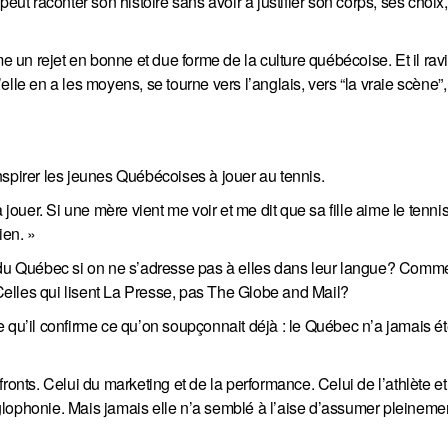
e peut raconter son histoire sans avoir à justifier son corps, ses choix
me un rejet en bonne et due forme de la culture québécoise. Et il ravi
u’elle en a les moyens, se tourne vers l’anglais, vers “la vraie scène”,
 inspirer les jeunes Québécoises à jouer au tennis.
 jouer. Si une mère vient me voir et me dit que sa fille aime le tenni
ien. »
s du Québec si on ne s’adresse pas à elles dans leur langue? Comme
elles qui lisent La Presse, pas The Globe and Mail?
e qu’il confirme ce qu’on soupçonnait déjà : le Québec n’a jamais é
ronts. Celui du marketing et de la performance. Celui de l’athlète et
anglophonie. Mais jamais elle n’a semblé à l’aise d’assumer pleineme