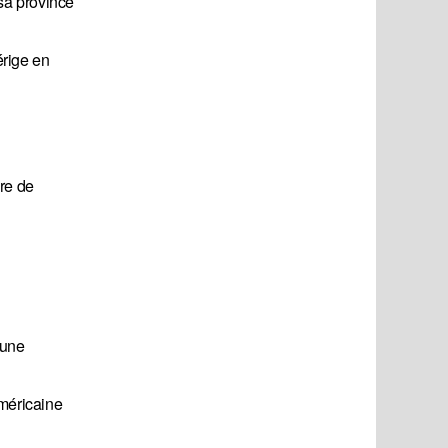
sa province
érige en
ure de
 une
américaine