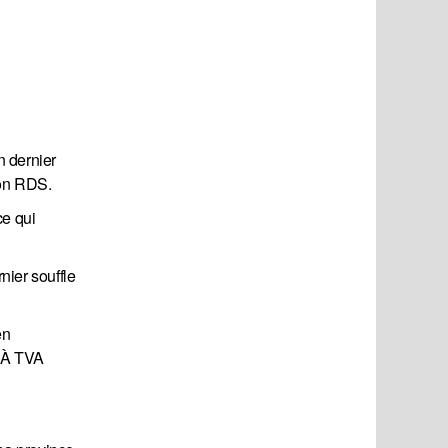
n dernier
non RDS.
ce qui
ier souffle
en
? À TVA