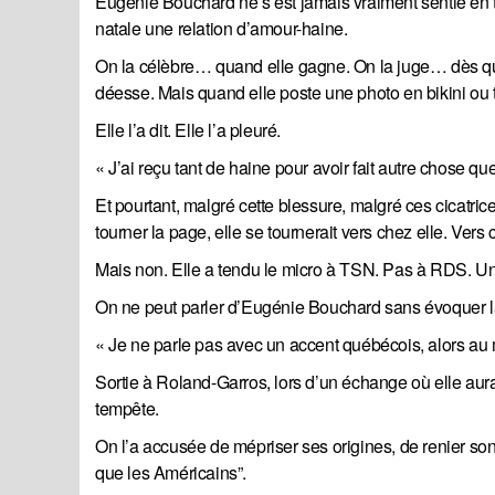
Eugénie Bouchard ne s’est jamais vraiment sentie en t
natale une relation d’amour-haine.
On la célèbre… quand elle gagne. On la juge… dès qu’el
déesse. Mais quand elle poste une photo en bikini ou t
Elle l’a dit. Elle l’a pleuré.
« J’ai reçu tant de haine pour avoir fait autre chose q
Et pourtant, malgré cette blessure, malgré ces cicatri
tourner la page, elle se tournerait vers chez elle. Vers c
Mais non. Elle a tendu le micro à TSN. Pas à RDS. U
On ne peut parler d’Eugénie Bouchard sans évoquer la
« Je ne parle pas avec un accent québécois, alors au m
Sortie à Roland-Garros, lors d’un échange où elle aura
tempête.
On l’a accusée de mépriser ses origines, de renier son
que les Américains”.