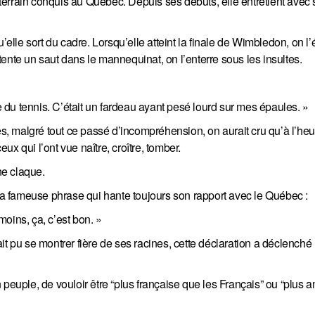
errain conquis au Québec. Depuis ses débuts, elle entretient avec 
le sort du cadre. Lorsqu’elle atteint la finale de Wimbledon, on l’
ente un saut dans le mannequinat, on l’enterre sous les insultes.
ue du tennis. C’était un fardeau ayant pesé lourd sur mes épaules. »
ces, malgré tout ce passé d’incompréhension, on aurait cru qu’à l’he
eux qui l’ont vue naître, croître, tomber.
ne claque.
 fameuse phrase qui hante toujours son rapport avec le Québec :
oins, ça, c’est bon. »
it pu se montrer fière de ses racines, cette déclaration a déclenché
 peuple, de vouloir être “plus française que les Français” ou “plus 