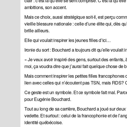
clair : c’est là qu’elle se sent comprise. C’est là qu’ell
ambitions, son accent.
Mais ce choix, aussi stratégique soit-il, est perçu com
vieille blessure nationale : celle d’une élite qui, dès q
brille ailleurs.
Elle qui voulait inspirer les jeunes filles d’ici…
Ironie du sort : Bouchard a toujours dit qu’elle voulait
« Je veux avoir inspiré des gens, surtout des enfants, à
moi, ça voudra dire que j’aurai fait quelque chose de b
Mais comment inspirer les petites filles francophone
lien avec celles qui n’écoutent pas TSN, mais RDS? C
Ce geste est un symbole. Et ce symbole fait mal. Parc
pour Eugénie Bouchard.
Tout au long de sa carrière, Bouchard a joué sur deux f
vedette. Et surtout : celui de la francophonie et de l’
identité québécoise.