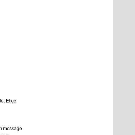
te. Et ce
 un message