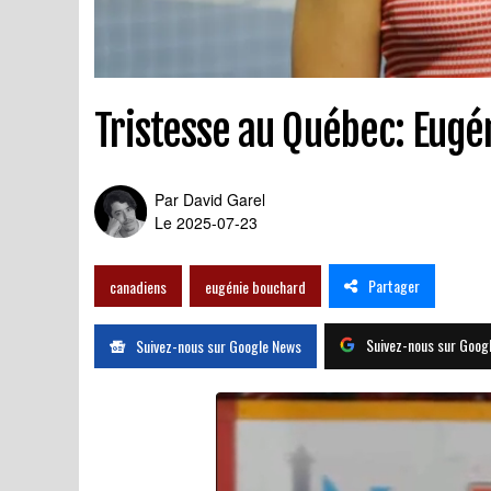
Tristesse au Québec: Eugé
Par
David Garel
Le 2025-07-23
Partager
canadiens
eugénie bouchard
Suivez-nous sur Goog
Suivez-nous sur Google News