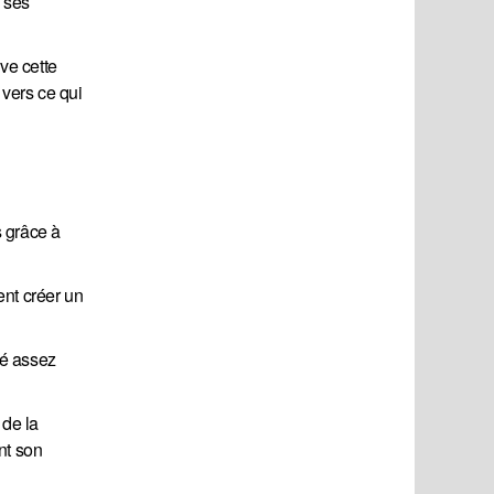
, ses
ve cette
 vers ce qui
s grâce à
nt créer un
té assez
 de la
nt son