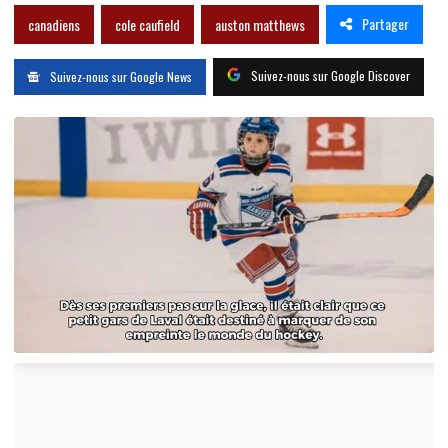
Partager
canadiens
cole caufield
auston matthews
Suivez-nous sur Google Discover
Suivez-nous sur Google News