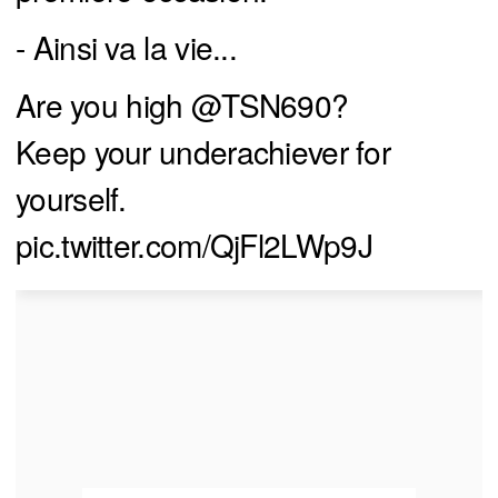
- Ainsi va la vie...
Are you high
@TSN690
?
Keep your underachiever for
yourself.
pic.twitter.com/QjFl2LWp9J